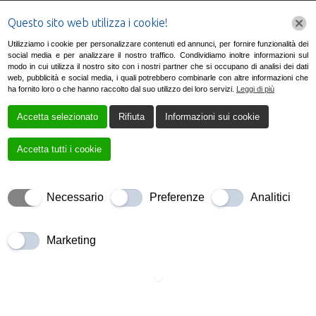
Questo sito web utilizza i cookie!
Utilizziamo i cookie per personalizzare contenuti ed annunci, per fornire funzionalità dei
social media e per analizzare il nostro traffico. Condividiamo inoltre informazioni sul
modo in cui utilizza il nostro sito con i nostri partner che si occupano di analisi dei dati
web, pubblicità e social media, i quali potrebbero combinarle con altre informazioni che
ha fornito loro o che hanno raccolto dal suo utilizzo dei loro servizi.
Leggi di più
Accetta selezionato
Rifiuta
Informazioni sui cookie
Chi Siamo
Accetta tutti i cookie
Necessario
Preferenze
Analitici
Marketing
Impresa di Pulizie Prearsi