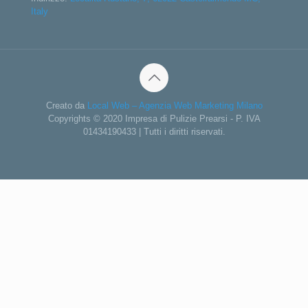
Italy
Creato da
Local Web – Agenzia Web Marketing Milano
Copyrights © 2020 Impresa di Pulizie Prearsi - P. IVA
01434190433 | Tutti i diritti riservati.