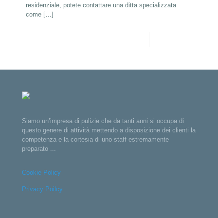
residenziale, potete contattare una ditta specializzata
come
[…]
Leggi di più
Siamo un’impresa di pulizie che da tanti anni si occupa di
questo genere di attività mettendo a disposizione dei clienti la
competenza e la cortesia di uno staff estremamente
preparato ...
Cookie Policy
Privacy Poilcy