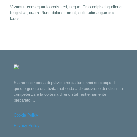
Vivamus consequat lobortis sed, neque. Cras adipiscing aliquet
feugiat at, quam. Nunc dolor sit amet, solli tudin augue quis
lacus.
Siamo un’impresa di pulizie che da tanti anni si occupa di
questo genere di attività mettendo a disposizione dei clienti la
competenza e la cortesia di uno staff estremamente
preparato ...
Cookie Policy
Privacy Poilcy