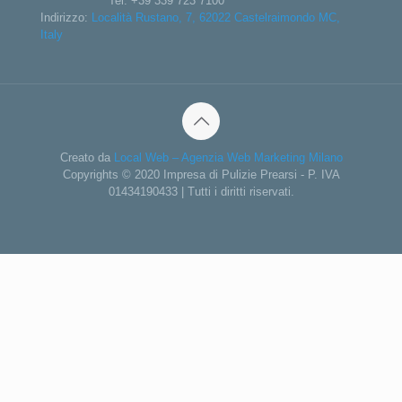
Tel:
+39 339 723 7100
Indirizzo:
Località Rustano, 7, 62022 Castelraimondo MC,
Italy
Creato da
Local Web – Agenzia Web Marketing Milano
Copyrights © 2020 Impresa di Pulizie Prearsi - P. IVA
01434190433 | Tutti i diritti riservati.