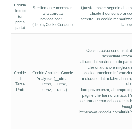
Cookie
Strettamente necessari
Questo cookie segnala al sit
Tecnici
alla corretta
chiede il consenso ai co
(di
navigazione: –
accetta, un cookie memorizza
prima
(displayCookieConsent)
la po
parte)
Questi cookie sono usati 
raccogliere inform
all’uso del nostro sito da parte
che ci aiutano a migliorare
Cookie
Cookie Analitici: Google
cookie tracciano informazi
di
Analytics (__utma,
includono dati relativi al nume
Terze
__utmb, __utmc,
alla
Parti
__utmv, __utmz)
loro provenienza, al tempo di 
pagine che hanno visitato. Pe
del trattamento dei cookie la in
Googl
https://www.google.com/intl/it/