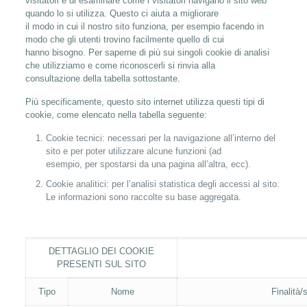
visitatori e di esaminare come i visitatori navigano il sito web
quando lo si utilizza. Questo ci aiuta a migliorare
il modo in cui il nostro sito funziona, per esempio facendo in
modo che gli utenti trovino facilmente quello di cui
hanno bisogno. Per saperne di più sui singoli cookie di analisi
che utilizziamo e come riconoscerli si rinvia alla
consultazione della tabella sottostante.
Più specificamente, questo sito internet utilizza questi tipi di
cookie, come elencato nella tabella seguente:
Cookie tecnici: necessari per la navigazione all’interno del
sito e per poter utilizzare alcune funzioni (ad
esempio, per spostarsi da una pagina all’altra, ecc).
Cookie analitici: per l’analisi statistica degli accessi al sito.
Le informazioni sono raccolte su base aggregata.
DETTAGLIO DEI COOKIE
PRESENTI SUL SITO
Tipo
Nome
Finalità/