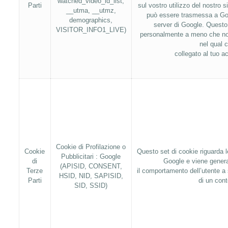
watched_video_id_list,
Parti
sul vostro utilizzo del nostro s
__utma, __utmz,
può essere trasmessa a Go
demographics,
server di Google. Questo 
VISITOR_INFO1_LIVE)
personalmente a meno che no
nel qual 
collegato al tuo a
Cookie di Profilazione o
Cookie
Questo set di cookie riguarda l
Pubblicitari : Google
di
Google e viene generat
(APISID, CONSENT,
Terze
il comportamento dell’utente a 
HSID, NID, SAPISID,
Parti
di un cont
SID, SSID)