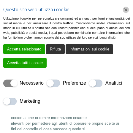
Questo sito web utilizza i cookie!
Utilizziamo i cookie per personalizzare contenuti ed annunci, per fornire funzionalità dei
social media e per analizzare il nostro traffico. Condividiamo inoltre informazioni sul
modo in cui utilizza il nostro sito con i nostri partner che si occupano di analisi dei dati
web, pubblicità e social media, i quali potrebbero combinarle con altre informazioni che
ha fornito loro o che hanno raccolto dal suo utilizzo dei loro servizi.
Leggi di più
Accetta selezionato
Rifiuta
Informazioni sui cookie
Cookie Policy
Accetta tutti i cookie
Necessario
Preferenze
Analitici
I cookie che utilizziamo
Introduzione
Marketing
Questa policy vuole spiegare come questo sito web utilizza i
cookie al fine di fornire informazioni chiare e
rilevanti per permettere agli utenti di operare le proprie scelte ai
fini del controllo di cosa succede quando si