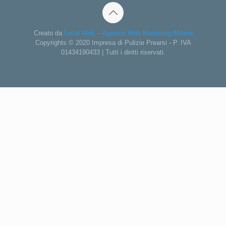
Creato da
Local Web – Agenzia Web Marketing Milano
Copyrights © 2020 Impresa di Pulizie Prearsi - P. IVA
01434190433 | Tutti i diritti riservati.