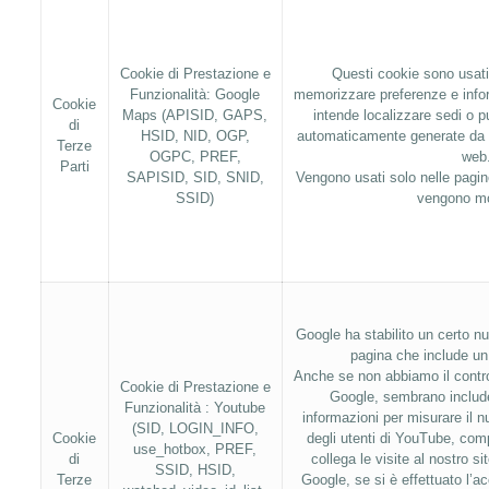
Cookie di Prestazione e
Questi cookie sono usat
Funzionalità: Google
memorizzare preferenze e info
Cookie
Maps (APISID, GAPS,
intende localizzare sedi o p
di
HSID, NID, OGP,
automaticamente generate da G
Terze
OGPC, PREF,
web
Parti
SAPISID, SID, SNID,
Vengono usati solo nelle pagi
SSID)
vengono mo
Google ha stabilito un certo nu
pagina che include un
Anche se non abbiamo il contro
Cookie di Prestazione e
Google, sembrano include
Funzionalità : Youtube
informazioni per misurare il
(SID, LOGIN_INFO,
Cookie
degli utenti di YouTube, com
use_hotbox, PREF,
di
collega le visite al nostro s
SSID, HSID,
Terze
Google, se si è effettuato l’a