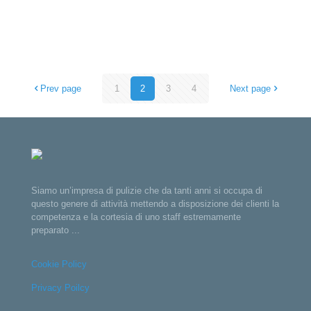
Prev page
1
2
3
4
Next page
Siamo un’impresa di pulizie che da tanti anni si occupa di
questo genere di attività mettendo a disposizione dei clienti la
competenza e la cortesia di uno staff estremamente
preparato ...
Cookie Policy
Privacy Poilcy