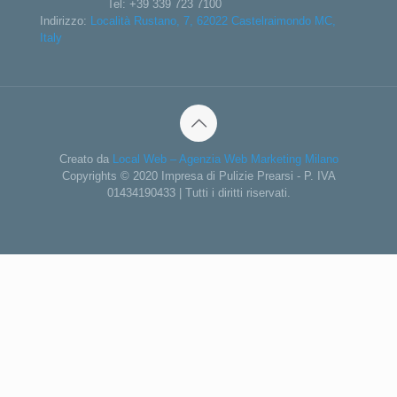
Tel:
+39 339 723 7100
Indirizzo:
Località Rustano, 7, 62022 Castelraimondo MC,
Italy
Creato da
Local Web – Agenzia Web Marketing Milano
Copyrights © 2020 Impresa di Pulizie Prearsi - P. IVA
01434190433 | Tutti i diritti riservati.